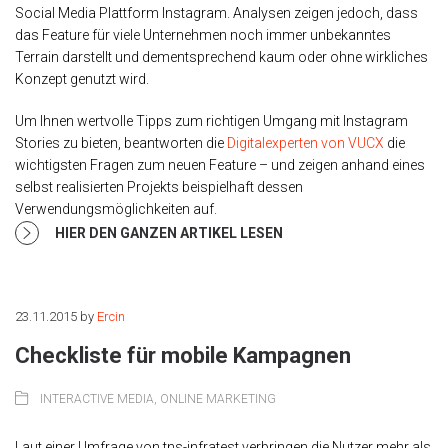
Social Media Plattform Instagram. Analysen zeigen jedoch, dass
das Feature für viele Unternehmen noch immer unbekanntes
Terrain darstellt und dementsprechend kaum oder ohne wirkliches
Konzept genutzt wird.
Um Ihnen wertvolle Tipps zum richtigen Umgang mit Instagram
Stories zu bieten, beantworten die
Digitalexperten von VUCX
die
wichtigsten Fragen zum neuen Feature – und zeigen anhand eines
selbst realisierten Projekts beispielhaft dessen
Verwendungsmöglichkeiten auf.
HIER DEN GANZEN ARTIKEL LESEN
23.11.2015
by
Ercin
Checkliste für mobile Kampagnen
INTERACTIVE MEDIA
,
ONLINE MARKETING
Laut einer Umfrage von tns-infratest verbringen die Nutzer mehr als