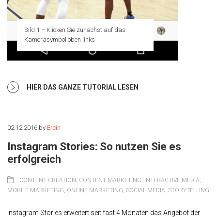
Bild 1 – Klicken Sie zunächst auf das
Kamerasymbol oben links
HIER DAS GANZE TUTORIAL LESEN
02.12.2016
by
Ercin
Instagram Stories: So nutzen Sie es
erfolgreich
CONTENT CREATION
,
CONTENT MARKETING
,
INTERACTIVE MEDIA
,
MOBILE MARKETING
,
ONLINE MARKETING
,
SOCIAL MEDIA
,
STORYTELLING
Instagram Stories erweitert seit fast 4 Monaten das Angebot der