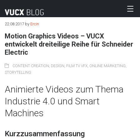
22.08.2017
by
Ercin
Motion Graphics Videos – VUCX
entwickelt dreiteilige Reihe für Schneider
Electric
CONTENT CREATION
,
DESIGN
,
FILM TV VFX
,
ONLINE MARKETING
,
STORYTELLING
Animierte Videos zum Thema
Industrie 4.0 und Smart
Machines
Kurzzusammenfassung