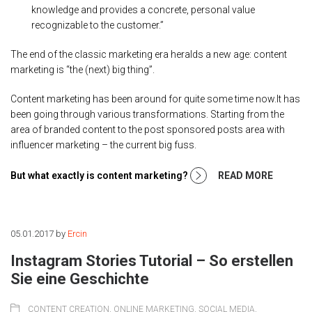
knowledge and provides a concrete, personal value
recognizable to the customer.”
The end of the classic marketing era heralds a new age: content
marketing is “the (next) big thing”.
Content marketing has been around for quite some time now.It has
been going through various transformations. Starting from the
area of branded content to the post sponsored posts area with
influencer marketing – the current big fuss.
But what exactly is content marketing?
READ MORE
05.01.2017
by
Ercin
Instagram Stories Tutorial – So erstellen
Sie eine Geschichte
CONTENT CREATION
,
ONLINE MARKETING
,
SOCIAL MEDIA
,