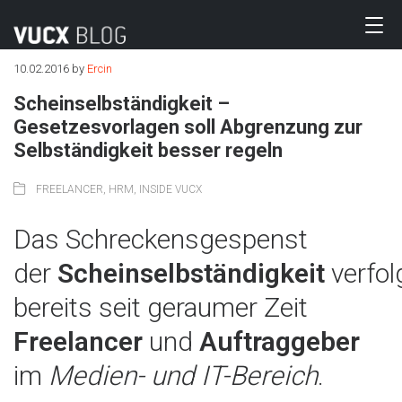
10.02.2016
by
Ercin
Scheinselbständigkeit –
Gesetzesvorlagen soll Abgrenzung zur
Selbständigkeit besser regeln
FREELANCER
,
HRM
,
INSIDE VUCX
Das Schreckensgespenst
der
Scheinselbständigkeit
verfol
bereits seit geraumer Zeit
Freelancer
und
Auftraggeber
im
Medien- und IT-Bereich
.