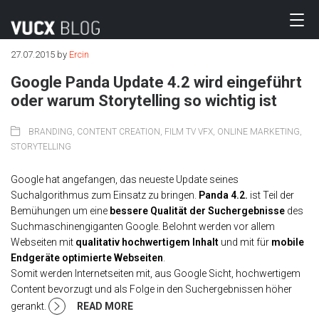
27.07.2015
by
Ercin
Google Panda Update 4.2 wird eingeführt
oder warum Storytelling so wichtig ist
BRANDING
,
CONTENT CREATION
,
FILM TV VFX
,
ONLINE MARKETING
,
STORYTELLING
Google hat angefangen, das neueste Update seines
Suchalgorithmus zum Einsatz zu bringen.
Panda 4.2.
ist Teil der
Bemühungen um eine
bessere Qualität der Suchergebnisse
des
Suchmaschinengiganten Google. Belohnt werden vor allem
Webseiten mit
qualitativ hochwertigem Inhalt
und mit für
mobile
Endgeräte optimierte Webseiten
.
Somit werden Internetseiten mit, aus Google Sicht, hochwertigem
Content bevorzugt und als Folge in den Suchergebnissen höher
gerankt.
READ MORE