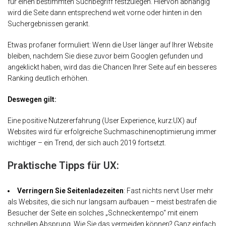
für einen bestimmten Suchbegriff festzulegen. Hiervon abhängig
wird die Seite dann entsprechend weit vorne oder hinten in den
Suchergebnissen gerankt.
Etwas profaner formuliert: Wenn die User länger auf Ihrer Website
bleiben, nachdem Sie diese zuvor beim Googlen gefunden und
angeklickt haben, wird das die Chancen Ihrer Seite auf ein besseres
Ranking deutlich erhöhen.
Deswegen gilt:
Eine positive Nutzererfahrung (User Experience, kurz:UX) auf
Websites wird für erfolgreiche Suchmaschinenoptimierung immer
wichtiger – ein Trend, der sich auch 2019 fortsetzt.
Praktische Tipps für UX:
Verringern Sie Seitenladezeiten
: Fast nichts nervt User mehr
als Websites, die sich nur langsam aufbauen – meist bestrafen die
Besucher der Seite ein solches „Schneckentempo“ mit einem
schnellen Absprung. Wie Sie das vermeiden können? Ganz einfach.