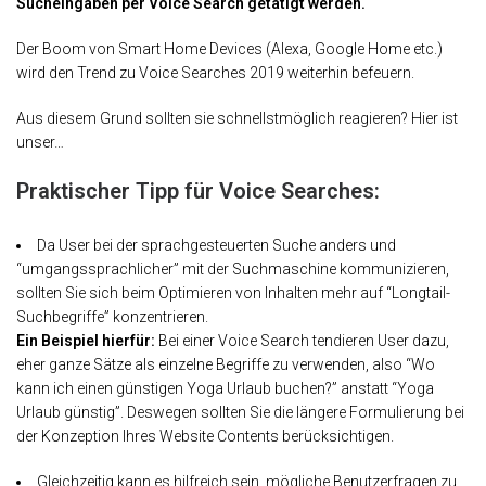
Sucheingaben per Voice Search getätigt werden.
Der Boom von Smart Home Devices (Alexa, Google Home etc.)
wird den Trend zu Voice Searches 2019 weiterhin befeuern.
Aus diesem Grund sollten sie schnellstmöglich reagieren? Hier ist
unser…
Praktischer Tipp für Voice Searches:
Da User bei der sprachgesteuerten Suche anders und
“umgangssprachlicher” mit der Suchmaschine kommunizieren,
sollten Sie sich beim Optimieren von Inhalten mehr auf “Longtail-
Suchbegriffe” konzentrieren.
Ein Beispiel hierfür:
Bei einer Voice Search tendieren User dazu,
eher ganze Sätze als einzelne Begriffe zu verwenden, also “Wo
kann ich einen günstigen Yoga Urlaub buchen?” anstatt “Yoga
Urlaub günstig”. Deswegen sollten Sie die längere Formulierung bei
der Konzeption Ihres Website Contents berücksichtigen.
Gleichzeitig kann es hilfreich sein, mögliche Benutzerfragen zu