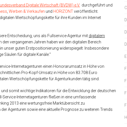
undesverband Digitale Wirtschaft (BVDW) e.V.
durchgeführt und
C
ness
,
Werben & Verkaufen
und
HORIZONT
veröffentlicht.
digitalen Wertschöpfungskette für ihre Kunden im Internet
D
D
sere Entscheidung, uns als Fullservice-Agentur mit
digitalem
 „In den vergangenen Jahren haben wir den digitalen Bereich
D
 in unser guten Erstpositionierung widerspiegelt. Insbesondere
 Säulen für digitale Kanäle.“
E
ervice-Internetagenturen einen Honorarumsatz in Höhe von
F
hschnittlichen Pro-Kopf-Umsatz in Höhe von 83.708 Euro
igitalen Wertschöpfungskette für Agenturkunden tätig sind.
F
n und somit wichtige Indikatoren für die Entwicklung der deutschen
F
-Service-Internetagenturen fließen in eine umfassende
anking 2013 eine wertungsfreie Marktübersicht zu
F
 der Agenturen sowie eine aktuelle Prognose zu weiteren Trends