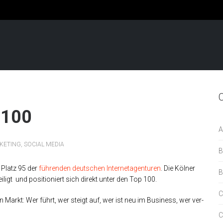
 100
A
KETING
,
SOCIAL MEDIA
B
 Platz 95 der
führenden deutschen Internetagenturen
. Die Kölner
B
ligt und positioniert sich direkt unter den Top 100.
C
 den Markt: Wer führt, wer steigt auf, wer ist neu im Busi­ness, wer ver­
C