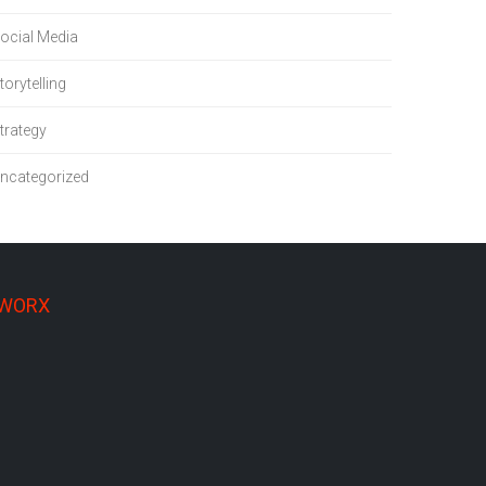
ocial Media
torytelling
trategy
ncategorized
 WORX