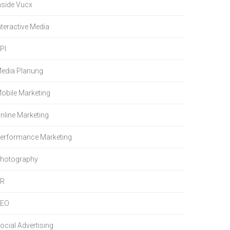
nside Vucx
nteractive Media
PI
edia Planung
obile Marketing
nline Marketing
erformance Marketing
hotography
PR
SEO
ocial Advertising