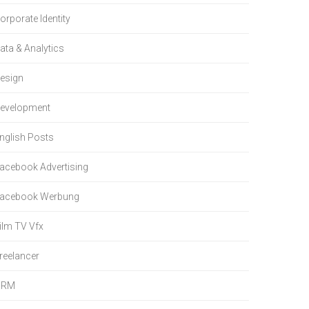
orporate Identity
ata & Analytics
esign
evelopment
nglish Posts
acebook Advertising
acebook Werbung
ilm TV Vfx
reelancer
HRM