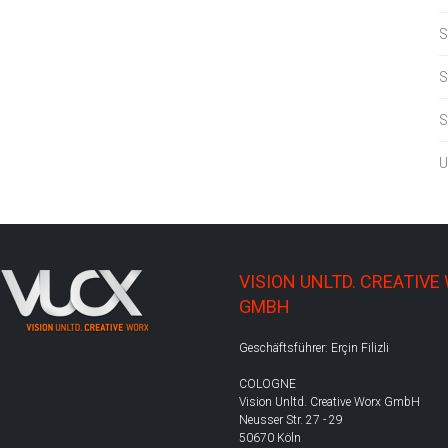
S
S
S
U
VISION UNLTD. CREATIVE
GMBH
Geschäftsführer: Erçin Filizli
COLOGNE
Vision Unltd. Creative Worx GmbH
Neusser Str. 27 - 29
50670 Köln