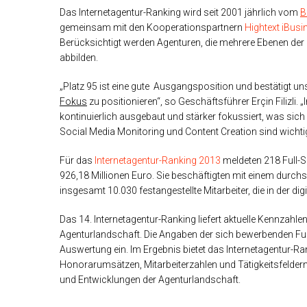
Das Internetagentur-Ranking wird seit 2001 jährlich vom
B
gemeinsam mit den Kooperationspartnern
Hightext iBusi
Berücksichtigt werden Agenturen, die mehrere Ebenen der 
abbilden.
„Platz 95 ist eine gute Ausgangsposition und bestätigt un
Fokus
zu positionieren“, so Geschäftsführer Erçin Filizli.
kontinuierlich ausgebaut und stärker fokussiert, was sich
Social Media Monitoring und Content Creation sind wichtige
Für das
Internetagentur-Ranking 2013
meldeten 218 Full-S
926,18 Millionen Euro. Sie beschäftigten mit einem durc
insgesamt 10.030 festangestellte Mitarbeiter, die in der d
Das 14. Internetagentur-Ranking liefert aktuelle Kennzahle
Agenturlandschaft. Die Angaben der sich bewerbenden Full
Auswertung ein. Im Ergebnis bietet das Internetagentur-R
Honorarumsätzen, Mitarbeiterzahlen und Tätigkeitsfeldern
und Entwicklungen der Agenturlandschaft.