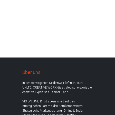
Über uns
In der konvergenten Medienwelt liefert VISION
UNLTD. CREATIVE WORX die strategische sowie die
operative Expertise aus einer Hand.
VISION UNLTD. ist spezialisiert auf den
strategischen Part mit den Kernkompetenzen
Strategische Markenberatung, Online & Social