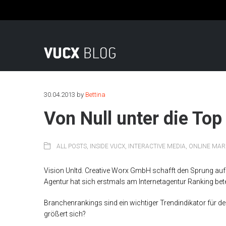
Fon: +49 (0)221 569 78 0 | Mail: info@vucx.de
30.04.2013
by
Bettina
Von Null unter die Top
ALL POSTS
,
INSIDE VUCX
,
INTERACTIVE MEDIA
,
ONLINE MAR
Vision Unltd. Creative Worx GmbH schafft den Sprung auf
Agentur hat sich erstmals am Internetagentur Ranking betei
Bran­chen­ran­kings sind ein wich­ti­ger Trend­in­di­ka­tor für
grö­ßert sich?