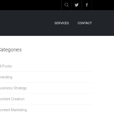
SERVICES
CONTACT
Categories
ll Posts
randing
usiness Strategy
ontent Creation
ontent Marketing