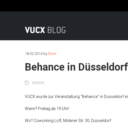
Fon: +49 (0)221 569 78 0 | Mail: info@vucx.de
18.02.2014
by
Ercin
Behance in Düsseldorf
DESIGN
VUCX wurde zur Veranstaltung “Behance” in Düsseldorf ein
Wann? Freitag ab 19 Uhr!
Wo? Coworking Loft, Midener Str. 30, Düsseldorf