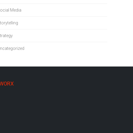
ocial Media
torytelling
trategy
ncategorized
 WORX