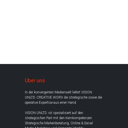
Über uns
In der konvergenten Medienwelt liefert VISION
UNLTD. CREATIVE WORX die strategische sowie die
operative Expertise aus einer Hand.
VISION UNLTD. ist spezialisiert auf den
strategischen Part mit den Kernkompetenzen
Strategische Markenberatung, Online & Social