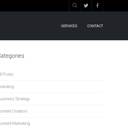
SERVICES
CONTACT
Categories
ll Posts
randing
usiness Strategy
ontent Creation
ontent Marketing