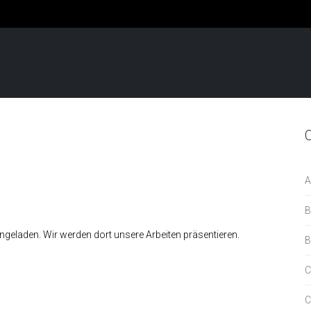
A
B
geladen. Wir werden dort unsere Arbeiten präsentieren.
B
C
C