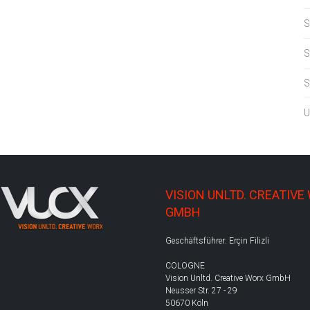
S
S
S
U
VISION UNLTD. CREATIVE
GMBH
Geschäftsführer: Erçin Filizli
COLOGNE
Vision Unltd. Creative Worx GmbH
Neusser Str. 27 - 29
50670 Köln