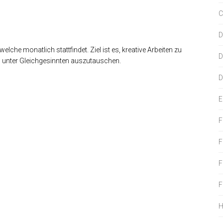
C
D
elche monatlich stattfindet. Ziel ist es, kreative Arbeiten zu
D
ch unter Gleichgesinnten auszutauschen.
D
E
F
F
F
F