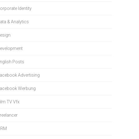
orporate Identity
ata & Analytics
esign
evelopment
nglish Posts
acebook Advertising
acebook Werbung
ilm TV Vfx
reelancer
HRM