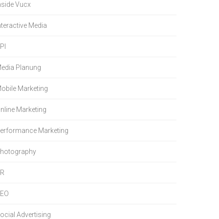
nside Vucx
nteractive Media
PI
edia Planung
obile Marketing
nline Marketing
erformance Marketing
hotography
PR
SEO
ocial Advertising